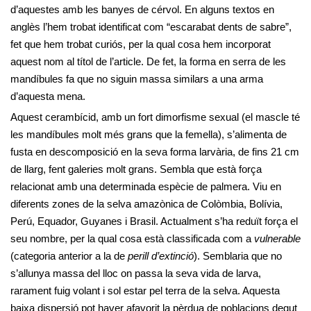
d’aquestes amb les banyes de cérvol. En alguns textos en
anglès l’hem trobat identificat com “escarabat dents de sabre”,
fet que hem trobat curiós, per la qual cosa hem incorporat
aquest nom al títol de l’article. De fet, la forma en serra de les
mandíbules fa que no siguin massa similars a una arma
d’aquesta mena.
Aquest cerambícid, amb un fort dimorfisme sexual (el mascle té
les mandíbules molt més grans que la femella), s’alimenta de
fusta en descomposició en la seva forma larvària, de fins 21 cm
de llarg, fent galeries molt grans. Sembla que està força
relacionat amb una determinada espècie de palmera. Viu en
diferents zones de la selva amazònica de Colòmbia, Bolívia,
Perú, Equador, Guyanes i Brasil. Actualment s’ha reduït força el
seu nombre, per la qual cosa està classificada com a
vulnerable
(categoria anterior a la de
perill d’extinció
). Semblaria que no
s’allunya massa del lloc on passa la seva vida de larva,
rarament fuig volant i sol estar pel terra de la selva. Aquesta
baixa dispersió pot haver afavorit la pèrdua de poblacions degut