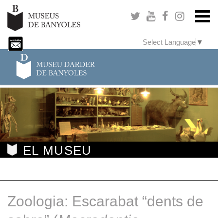
Select Language
▼
EL MUSEU
Zoologia: Escarabat “dents de