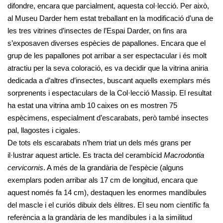
difondre, encara que parcialment, aquesta col·lecció. Per això,
al Museu Darder hem estat treballant en la modificació d’una de
les tres vitrines d’insectes de l’Espai Darder, on fins ara
s’exposaven diverses espècies de papallones. Encara que el
grup de les papallones pot arribar a ser espectacular i és molt
atractiu per la seva coloració, es va decidir que la vitrina aniria
dedicada a d’altres d’insectes, buscant aquells exemplars més
sorprenents i espectaculars de la Col·lecció Massip. El resultat
ha estat una vitrina amb 10 caixes on es mostren 75
espècimens, especialment d’escarabats, però també insectes
pal, llagostes i cigales.
De tots els escarabats n’hem triat un dels més grans per
il·lustrar aquest article. Es tracta del cerambícid
Macrodontia
cervicornis
. A més de la grandària de l’espècie (alguns
exemplars poden arribar als 17 cm de longitud, encara que
aquest només fa 14 cm), destaquen les enormes mandíbules
del mascle i el curiós dibuix dels èlitres. El seu nom científic fa
referència a la grandària de les mandíbules i a la similitud