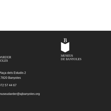
Plaça dels Estudis 2
17820 Banyoles
972 57 44 67
museudarder@ajbanyoles.org