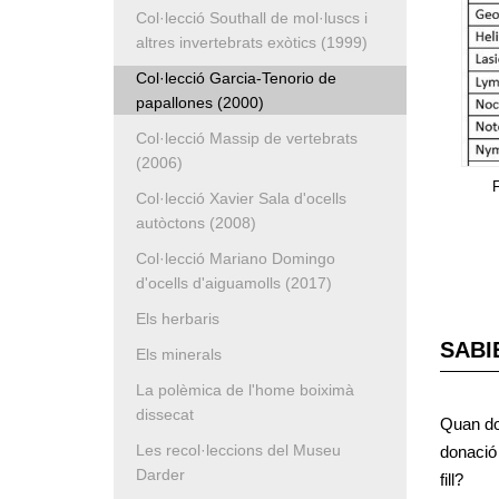
Col·lecció Southall de mol·luscs i
altres invertebrats exòtics (1999)
Col·lecció Garcia-Tenorio de
papallones (2000)
Col·lecció Massip de vertebrats
(2006)
F
Col·lecció Xavier Sala d'ocells
autòctons (2008)
Col·lecció Mariano Domingo
d'ocells d'aiguamolls (2017)
Els herbaris
SABI
Els minerals
La polèmica de l'home boiximà
dissecat
Quan dos
Les recol·leccions del Museu
donació 
Darder
fill?