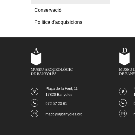
Conservació
Conservació Preventiva
Política d'adquisicions
Restauració
Plaça de la Font, 11
17820 Banyoles
972 57 23 61
macb@ajbanyoles.org