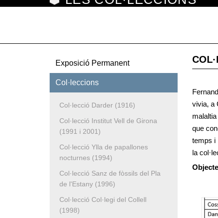
COL·
Exposició Permanent
L'Espai Darder
Col·leccions
Fernando
L'Espai d'interpretació de l'estany
vivia, a
Col·lecció Darder (1916)
malaltia
Col·lecció Institut Vell de Girona
que cone
(1991 i 2001)
temps i 
Col·lecció Ylla de papallones
la col·l
nocturnes (1994)
Objecte
Col·lecció Sanz de fòssils del Pla
de l'Estany (1996)
Col·lecció Col·legi del Collell
(1998)