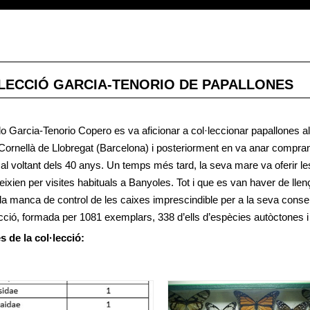
LECCIÓ GARCIA-TENORIO DE PAPALLONES
 Garcia-Tenorio Copero es va aficionar a col·leccionar papallones als 
 Cornellà de Llobregat (Barcelona) i posteriorment en va anar compra
 al voltant dels 40 anys. Un temps més tard, la seva mare va oferir 
ixien per visites habituals a Banyoles. Tot i que es van haver de lle
la manca de control de les caixes imprescindible per a la seva conser
ecció, formada per 1081 exemplars, 338 d’ells d’espècies autòctones 
s de la col·lecció: