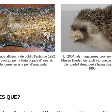
vada afluència de públic l'estiu de 1992
El 2004, als magatzmes provision
rovocar, per la forta pujada d'humitat,
Museu Darder, un ratolí va rosegar
floridures en una pell d'anaconda.
d'un cadell d'eriç que s'havia diss
1995.
ES QUE?