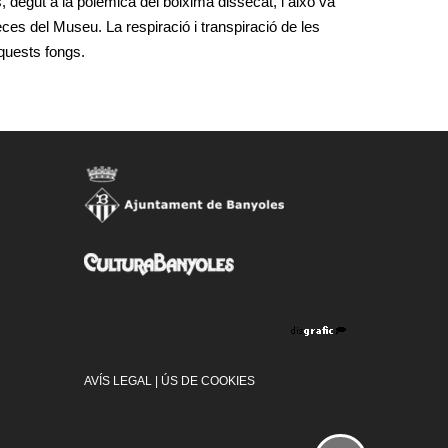
 degut a la polèmica del boiximà dissecat, i això va
ces del Museu. La respiració i transpiració de les
aquests fongs.
AVÍS LEGAL
|
ÚS DE COOKIES