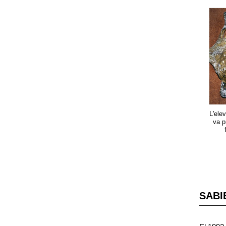
L'ele
va p
SABI