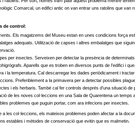
 i ratolins. Per sort, només vam patir aquest problema mentre ten
ològic Comarcal, un edifici antic on van entrar uns ratolins que van 
 de control:
ments. Els magatzems del Museu estan en unes condicions força esta
atges adequats. Utilització de capses i altres embalatges que siguin
rvació.
es per insectes. Serveixen per detectar la presència de determinats 
higrògrafs. Aparells que es troben en diversos punts de l’edifici i q
iva i la temperatura. Cal descarregar les dades periòdicament i tracta
eccions. Preferiblement a la primavera per a detectar possibles plagu
ectes i els herbaris. També cal fer controls després d’una situació de
ció de les noves col·leccions en una Sala de Quarentena un temps aba
bles problemes que puguin portar, com ara infecions per insectes.
e a les col·leccions, els mateixos problemes poden afectar a la docu
ons estables i mètodes de conservació que evitin que es malmetin.