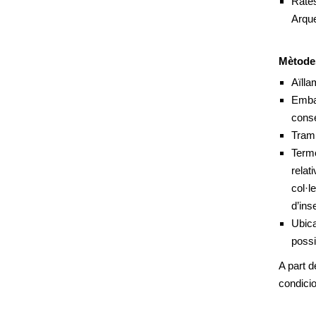
Rates
Col·lecció Southall de mol·luscs i
altres invertebrats exòtics (1999)
Arque
Col·lecció Garcia-Tenorio de
papallones (2000)
Mètodes
Col·lecció Massip de vertebrats
Aïlla
(2006)
Embal
Col·lecció Xavier Sala d'ocells
conse
autòctons (2008)
Tramp
Termo
Col·lecció Mariano Domingo
d'ocells d'aiguamolls (2017)
relat
col·l
Els herbaris
d’ins
Els minerals
Ubica
La polèmica de l'home boiximà
possi
dissecat
A part d
Les recol·leccions del Museu
condici
Darder