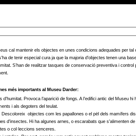
eus cal mantenir els objectes en unes condicions adequades per tal
’ha de tenir especial cura ja que la majoria d’objectes tenen una bas
umitat. S’han de realitzar tasques de conservació preventiva i control p
ent.
es més importants al Museu Darder:
 d’humitat. Provoca l’aparició de fongs. A l’edifici antic del Museu h
ents i als degoters del teulat.
 Descoloreix objectes com les papallones o el pèl dels mamífers dis
es d’insectes. Hi ha algunes arnes, o escarabats que s’alimenten d
tes o col·leccions senceres.