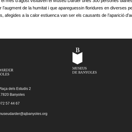
 el mes d’agost visitaven el Museu Darder unes 300 persones diàries,
 l’augment de la humitat i que apareguessin floridures en diverses pe
, afegides a la calor estiuenca van ser els causants de l’aparició d’
Plaça dels Estudis 2
17820 Banyoles
972 57 44 67
museudarder@ajbanyoles.org