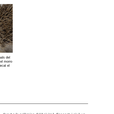
als del
 el morro
ecat el