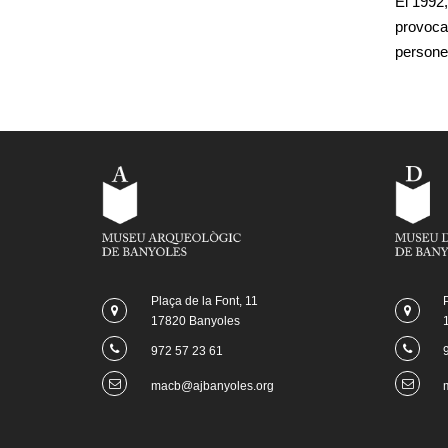
El 1992,
provocar
persones
Plaça de la Font, 11
17820 Banyoles
972 57 23 61
macb@ajbanyoles.org