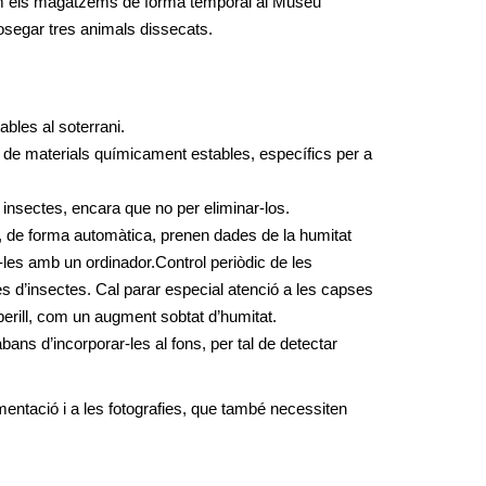
íem els magatzems de forma temporal al Museu
rosegar tres animals dissecats.
bles al soterrani.
 de materials químicament estables, específics per a
insectes, encara que no per eliminar-los.
ue, de forma automàtica, prenen dades de la humitat
r-les amb un ordinador.Control periòdic de les
es d’insectes. Cal parar especial atenció a les capses
 perill, com un augment sobtat d’humitat.
ns d’incorporar-les al fons, per tal de detectar
mentació i a les fotografies, que també necessiten