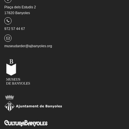
Plaça dels Estudis 2
17820 Banyoles
972 57 44 67
museudarder@ajbanyoles.org