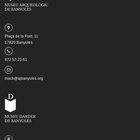
Plaça de la Font, 11
17820 Banyoles
972 57 23 61
macb@ajbanyoles.org