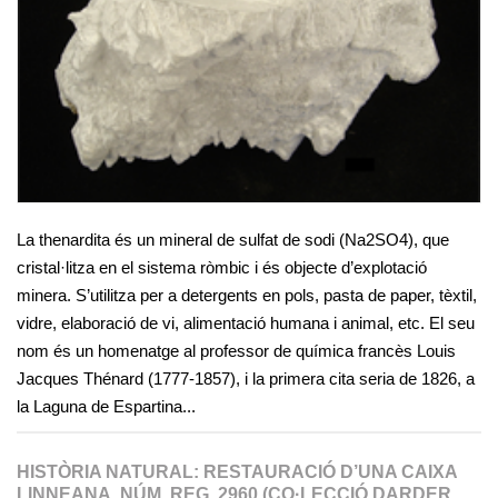
La thenardita és un mineral de sulfat de sodi (Na2SO4), que
cristal·litza en el sistema ròmbic i és objecte d’explotació
minera. S’utilitza per a detergents en pols, pasta de paper, tèxtil,
vidre, elaboració de vi, alimentació humana i animal, etc. El seu
nom és un homenatge al professor de química francès Louis
Jacques Thénard (1777-1857), i la primera cita seria de 1826, a
la Laguna de Espartina...
HISTÒRIA NATURAL: RESTAURACIÓ D’UNA CAIXA
LINNEANA. NÚM. REG. 2960 (CO·LECCIÓ DARDER,