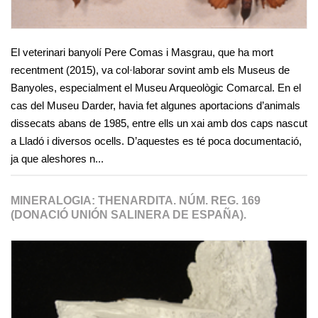
El veterinari banyolí Pere Comas i Masgrau, que ha mort
recentment (2015), va col·laborar sovint amb els Museus de
Banyoles, especialment el Museu Arqueològic Comarcal. En el
cas del Museu Darder, havia fet algunes aportacions d’animals
dissecats abans de 1985, entre ells un xai amb dos caps nascut
a Lladó i diversos ocells. D’aquestes es té poca documentació,
ja que aleshores n...
MINERALOGIA: THENARDITA. NÚM. REG. 169
(DONACIÓ UNIÓN SALINERA DE ESPAÑA).