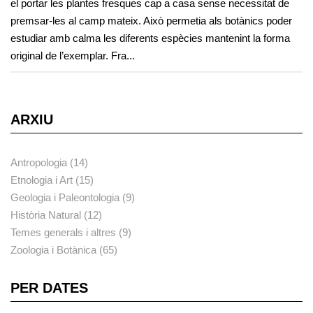
el portar les plantes fresques cap a casa sense necessitat de
premsar-les al camp mateix. Això permetia als botànics poder
estudiar amb calma les diferents espècies mantenint la forma
original de l’exemplar. Fra...
ARXIU
Antropologia (14)
Etnologia i Art (15)
Geologia i Paleontologia (9)
Història Natural (12)
Temes generals i altres (9)
Zoologia i Botànica (65)
PER DATES