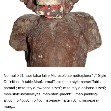
Normal 0 21 false false false MicrosoftInternetExplorer4 /* Style
Definitions */ table.MsoNormalTable {mso-style-name:"Tabla
normal"; mso-tstyle-rowband-size:0; mso-tstyle-colband-size:0;
mso-style-noshow:yes; mso-style-parent:""; mso-padding-
alt:0cm 5.4pt 0cm 5.4pt; mso-para-margin:0cm; mso-para-
marg...