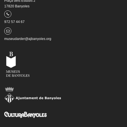
Plaça dels Estudis 2
17820 Banyoles
972 57 44 67
museudarder@ajbanyoles.org