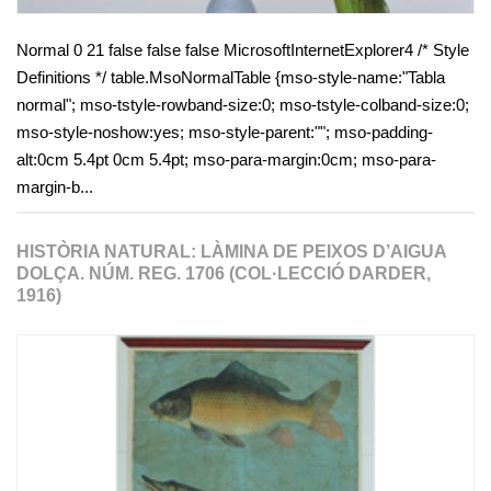
Normal 0 21 false false false MicrosoftInternetExplorer4 /* Style
Definitions */ table.MsoNormalTable {mso-style-name:"Tabla
normal"; mso-tstyle-rowband-size:0; mso-tstyle-colband-size:0;
mso-style-noshow:yes; mso-style-parent:""; mso-padding-
alt:0cm 5.4pt 0cm 5.4pt; mso-para-margin:0cm; mso-para-
margin-b...
HISTÒRIA NATURAL: LÀMINA DE PEIXOS D’AIGUA
DOLÇA. NÚM. REG. 1706 (COL·LECCIÓ DARDER,
1916)