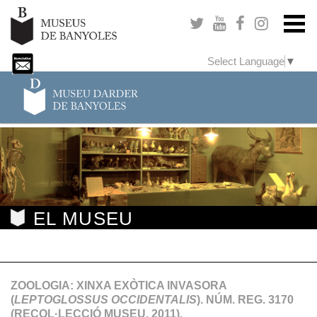
Select Language
▼
EL MUSEU
ZOOLOGIA: XINXA EXÒTICA INVASORA
(
LEPTOGLOSSUS OCCIDENTALIS
). NÚM. REG. 3170
(RECOL·LECCIÓ MUSEU, 2011).