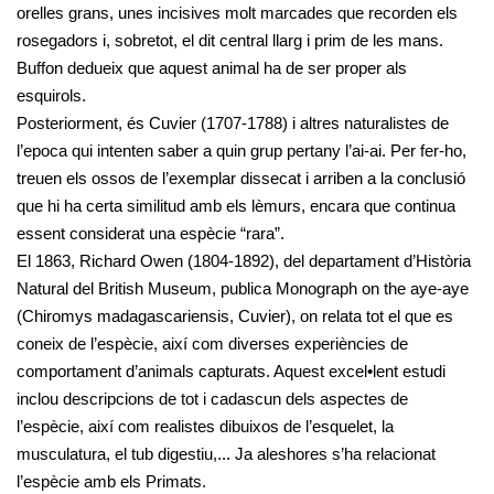
orelles grans, unes incisives molt marcades que recorden els
rosegadors i, sobretot, el dit central llarg i prim de les mans.
Buffon dedueix que aquest animal ha de ser proper als
esquirols.
Posteriorment, és Cuvier (1707-1788) i altres naturalistes de
l’epoca qui intenten saber a quin grup pertany l’ai-ai. Per fer-ho,
treuen els ossos de l’exemplar dissecat i arriben a la conclusió
que hi ha certa similitud amb els lèmurs, encara que continua
essent considerat una espècie “rara”.
El 1863, Richard Owen (1804-1892), del departament d’Història
Natural del British Museum, publica Monograph on the aye-aye
(Chiromys madagascariensis, Cuvier), on relata tot el que es
coneix de l’espècie, així com diverses experiències de
comportament d’animals capturats. Aquest excel•lent estudi
inclou descripcions de tot i cadascun dels aspectes de
l’espècie, així com realistes dibuixos de l’esquelet, la
musculatura, el tub digestiu,... Ja aleshores s’ha relacionat
l’espècie amb els Primats.