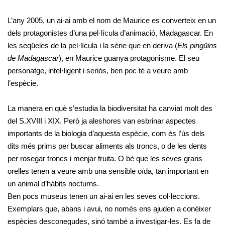
L’any 2005, un ai-ai amb el nom de Maurice es converteix en un
dels protagonistes d’una pel·lícula d’animació, Madagascar. En
les seqüeles de la pel·lícula i la sèrie que en deriva (
Els pingüins
de Madagascar
), en Maurice guanya protagonisme. El seu
personatge, intel·ligent i seriòs, ben poc té a veure amb
l’espècie.
La manera en què s’estudia la biodiversitat ha canviat molt des
del S.XVIII i XIX. Però ja aleshores van esbrinar aspectes
importants de la biologia d’aquesta espècie, com és l’ús dels
dits més prims per buscar aliments als troncs, o de les dents
per rosegar troncs i menjar fruita. O bé que les seves grans
orelles tenen a veure amb una sensible oïda, tan important en
un animal d’hàbits nocturns.
Ben pocs museus tenen un ai-ai en les seves col·leccions.
Exemplars que, abans i avui, no només ens ajuden a conèixer
espècies desconegudes, sinó també a investigar-les. Es fa de