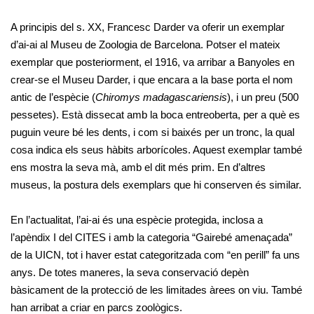
A principis del s. XX, Francesc Darder va oferir un exemplar
d’ai-ai al Museu de Zoologia de Barcelona. Potser el mateix
exemplar que posteriorment, el 1916, va arribar a Banyoles en
crear-se el Museu Darder, i que encara a la base porta el nom
antic de l’espècie (
Chiromys madagascariensis
), i un preu (500
pessetes). Està dissecat amb la boca entreoberta, per a què es
puguin veure bé les dents, i com si baixés per un tronc, la qual
cosa indica els seus hàbits arborícoles. Aquest exemplar també
ens mostra la seva mà, amb el dit més prim. En d’altres
museus, la postura dels exemplars que hi conserven és similar.
En l’actualitat, l’ai-ai és una espècie protegida, inclosa a
l’apèndix I del CITES i amb la categoria “Gairebé amenaçada”
de la UICN, tot i haver estat categoritzada com “en perill” fa uns
anys. De totes maneres, la seva conservació depèn
bàsicament de la protecció de les limitades àrees on viu. També
han arribat a criar en parcs zoològics.