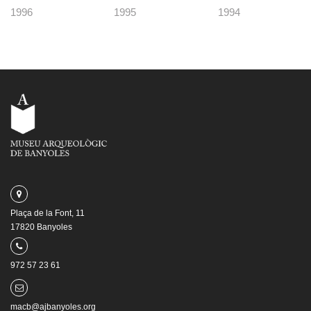
1996
1995
1994
Plaça de la Font, 11
17820 Banyoles
972 57 23 61
macb@ajbanyoles.org