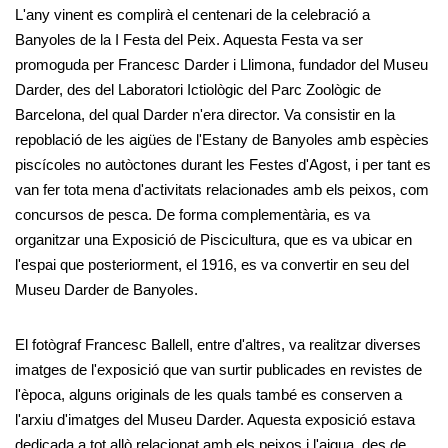
L'any vinent es complirà el centenari de la celebració a
Banyoles de la I Festa del Peix. Aquesta Festa va ser
promoguda per Francesc Darder i Llimona, fundador del Museu
Darder, des del Laboratori Ictiològic del Parc Zoològic de
Barcelona, del qual Darder n'era director. Va consistir en la
repoblació de les aigües de l'Estany de Banyoles amb espècies
piscícoles no autòctones durant les Festes d'Agost, i per tant es
van fer tota mena d'activitats relacionades amb els peixos, com
concursos de pesca. De forma complementària, es va
organitzar una Exposició de Piscicultura, que es va ubicar en
l'espai que posteriorment, el 1916, es va convertir en seu del
Museu Darder de Banyoles.
El fotògraf Francesc Ballell, entre d'altres, va realitzar diverses
imatges de l'exposició que van surtir publicades en revistes de
l'època, alguns originals de les quals també es conserven a
l'arxiu d'imatges del Museu Darder. Aquesta exposició estava
dedicada a tot allò relacionat amb els peixos i l'aigua, des de