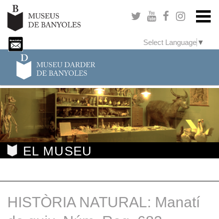
Select Language
▼
EL MUSEU
HISTÒRIA NATURAL: Manatí