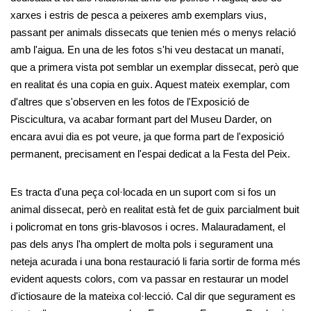
xarxes i estris de pesca a peixeres amb exemplars vius,
passant per animals dissecats que tenien més o menys relació
amb l'aigua. En una de les fotos s'hi veu destacat un manatí,
que a primera vista pot semblar un exemplar dissecat, però que
en realitat és una copia en guix. Aquest mateix exemplar, com
d'altres que s'observen en les fotos de l'Exposició de
Piscicultura, va acabar formant part del Museu Darder, on
encara avui dia es pot veure, ja que forma part de l'exposició
permanent, precisament en l'espai dedicat a la Festa del Peix.
Es tracta d'una peça col·locada en un suport com si fos un
animal dissecat, però en realitat està fet de guix parcialment buit
i policromat en tons gris-blavosos i ocres. Malauradament, el
pas dels anys l'ha omplert de molta pols i segurament una
neteja acurada i una bona restauració li faria sortir de forma més
evident aquests colors, com va passar en restaurar un model
d'ictiosaure de la mateixa col·lecció. Cal dir que segurament es