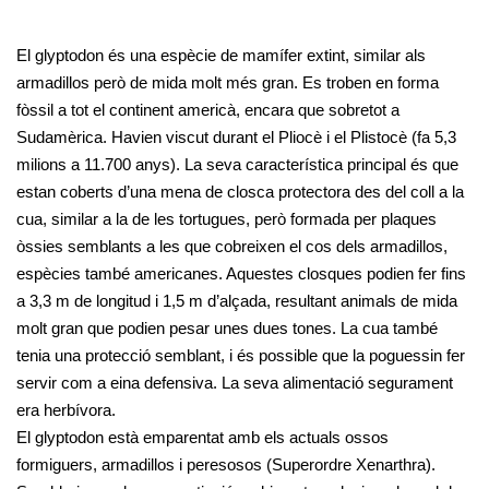
El glyptodon és una espècie de mamífer extint, similar als
armadillos però de mida molt més gran. Es troben en forma
fòssil a tot el continent americà, encara que sobretot a
Sudamèrica. Havien viscut durant el Pliocè i el Plistocè (fa 5,3
milions a 11.700 anys). La seva característica principal és que
estan coberts d’una mena de closca protectora des del coll a la
cua, similar a la de les tortugues, però formada per plaques
òssies semblants a les que cobreixen el cos dels armadillos,
espècies també americanes. Aquestes closques podien fer fins
a 3,3 m de longitud i 1,5 m d’alçada, resultant animals de mida
molt gran que podien pesar unes dues tones. La cua també
tenia una protecció semblant, i és possible que la poguessin fer
servir com a eina defensiva. La seva alimentació segurament
era herbívora.
El glyptodon està emparentat amb els actuals ossos
formiguers, armadillos i peresosos (Superordre Xenarthra).