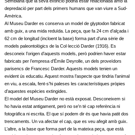
Semblaria que la seva extinció podria estar relacionada amb la
depredació per part dels primers humans que van viure a Sud-
Amèrica.
Al Museu Darder es conserva un model de glyptodon fabricat
amb guix, a una mida reduïda. La peça, que fa 24 cm d’alçada i
62 cm de longitud (incloent la base) forma part d’una sèrie de
models paleontològics de la Col·lecció Darder (1916). Es
desconeix l’origen d’aquests models, però podrien haver estar
fabricats per l’empresa d’Émile Deyrolle, un dels proveïdors
parisencs de Francesc Darder. Aquests models tenien un
evident ús educatiu. Aquest mostra l’aspecte que tindria l’animal
en viu, a escala, fent-s’hi paleses les característiques pròpies
d’aquestes espècies extingides.
El model del Museu Darder no està exposat. Desconeixem si
ho havia estat antigament, però no se’n té cap referència ni
fotogràfica ni escrita. El que sí podem dir és que havia patit dos
trencaments. Un va afectar el cap, que es veu afegit amb guix.
L’altre, a la base que forma part de la mateixa peça, que està