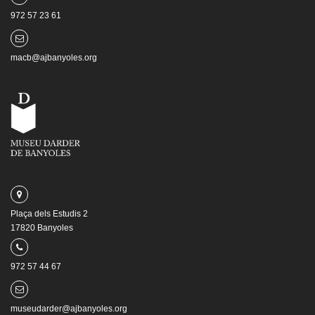
972 57 23 61
macb@ajbanyoles.org
Plaça dels Estudis 2
17820 Banyoles
972 57 44 67
museudarder@ajbanyoles.org