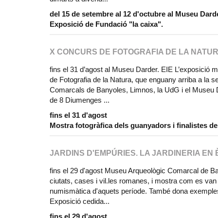
del 15 de setembre al 12 d'octubre al Museu Dard
Exposició de Fundació "la caixa".
X CONCURS DE FOTOGRAFIA DE LA NATUR
fins el 31 d’agost al Museu Darder. EIE L’exposició m
de Fotografia de la Natura, que enguany arriba a la s
Comarcals de Banyoles, Limnos, la UdG i el Museu Dar
de 8 Diumenges ...
fins el 31 d'agost
Mostra fotogràfica dels guanyadors i finalistes de
JARDINS D'EMPÚRIES. LA JARDINERIA EN
fins el 29 d'agost Museu Arqueològic Comarcal de Ba
ciutats, cases i vil.les romanes, i mostra com es van r
numismàtica d'aquets període. També dona exemples d
Exposició cedida...
fins el 29 d'agost