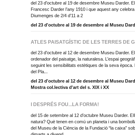
del 23 d’octubre al 19 de desembre Museu Darder. EIE
Francesc Darder l’any 1910 i que aquest any celebra e
Diumenges de 2/4 d’11 a 2
del 23 d'octubre al 19 de desembre al Museu Dard
ATLES PAISATGÍSTIC DE LES TERRES DE G
del 23 d’octubre al 12 de desembre Museu Darder. EIE
ordenador del paisatge, la naturalesa. L’espai geogràfi
seguint les sensibilitats estètiques de la seva època
del Pla...
del 23 d'octubre al 12 de desembre al Museu Dard
Mostra col.lectiva d'art del s. XIX i XX
I DESPRÉS FOU...LA FORMA!
del 15 de setembre al 12 d’octubre Museu Darder. EI
natura? Què tenen en comú un planeta i una bombolla 
del Museu de la Ciència de la Fundació “la caixa” sobre
dimarts a divend...