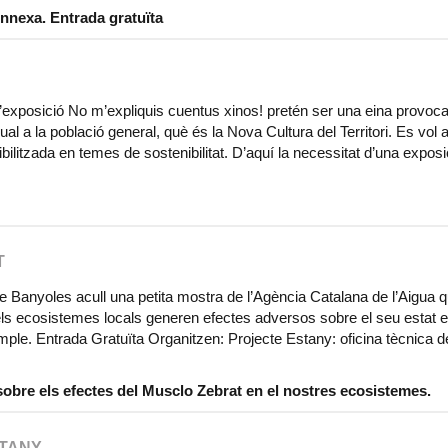
nexa. Entrada gratuïta
’exposició No m’expliquis cuentus xinos! pretén ser una eina provoc
ual a la població general, què és la Nova Cultura del Territori. Es vol a
bilitzada en temes de sostenibilitat. D’aquí la necessitat d’una exposic
T
de Banyoles acull una petita mostra de l’Agència Catalana de l’Aigua 
ls ecosistemes locals generen efectes adversos sobre el seu estat e
ple. Entrada Gratuïta Organitzen: Projecte Estany: oficina tècnica de
sobre els efectes del Musclo Zebrat en el nostres ecosistemes.
STANY