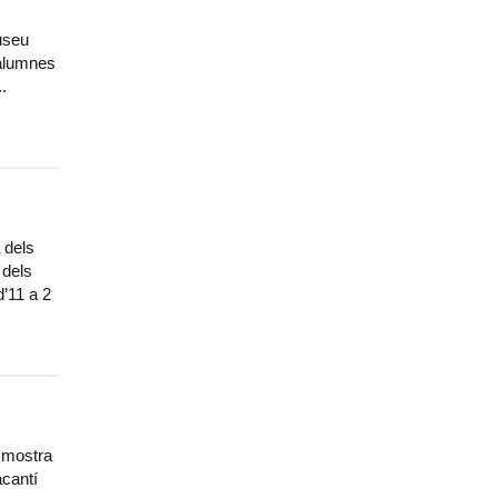
useu
 alumnes
.
 dels
 dels
d’11 a 2
a mostra
acantí