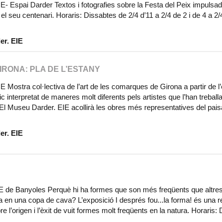
- Espai Darder Textos i fotografies sobre la Festa del Peix impulsad
l seu centenari. Horaris: Dissabtes de 2/4 d’11 a 2/4 de 2 i de 4 a 2/
er. EIE
IRONA: PLA DE L’ESTANY
 Mostra col·lectiva de l’art de les comarques de Girona a partir de l
c interpretat de maneres molt diferents pels artistes que l’han treballa
. El Museu Darder. EIE acollirà les obres més representatives del pai
er. EIE
E de Banyoles Perquè hi ha formes que son més freqüents que altres
en una copa de cava? L’exposició I després fou...la forma! és una re
 l’origen i l’èxit de vuit formes molt freqüents en la natura. Horaris: