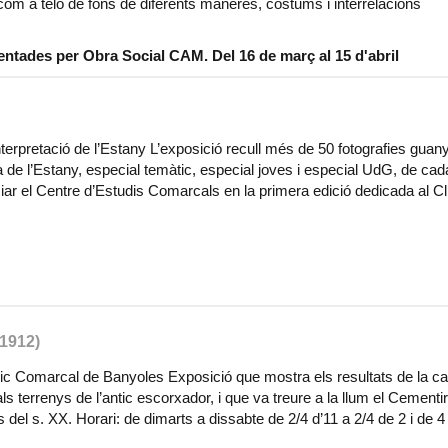
a com a teló de fons de diferents maneres, costums i interrelacions
entades per Obra Social CAM. Del 16 de març al 15 d'abril
terpretació de l’Estany L’exposició recull més de 50 fotografies gua
la de l’Estany, especial temàtic, especial joves i especial UdG, de ca
ciar el Centre d’Estudis Comarcals en la primera edició dedicada al C
1912)
gic Comarcal de Banyoles Exposició que mostra els resultats de la 
 terrenys de l’antic escorxador, i que va treure a la llum el Cementiri
is del s. XX. Horari: de dimarts a dissabte de 2/4 d’11 a 2/4 de 2 i de 4 