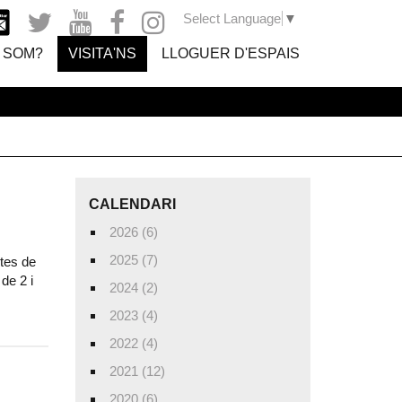
Select Language
▼
 SOM?
VISITA'NS
LLOGUER D'ESPAIS
CALENDARI
2026 (6)
2025 (7)
tes de
de 2 i
2024 (2)
2023 (4)
2022 (4)
2021 (12)
2020 (6)