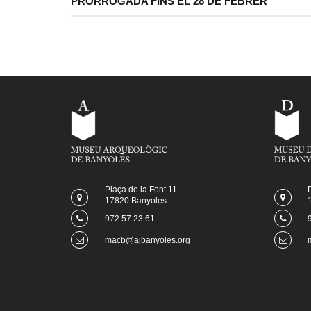
PRORROGADA FINS EL 28 DE FEBRER
Plaça de la Font 11
17820 Banyoles
972 57 23 61
macb@ajbanyoles.org