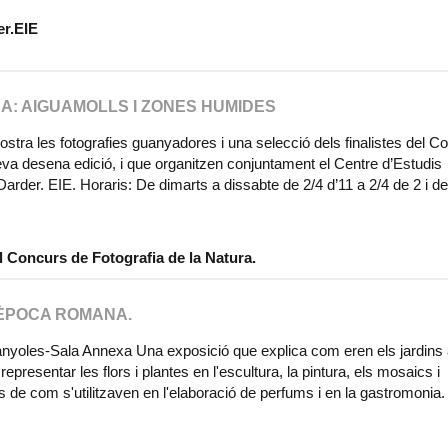
er.EIE
A: AIGUAMOLLS I ZONES HUMIDES
ostra les fotografies guanyadores i una selecció dels finalistes del C
eva desena edició, i que organitzen conjuntament el Centre d’Estudis
der. EIE. Horaris: De dimarts a dissabte de 2/4 d’11 a 2/4 de 2 i de
l Concurs de Fotografia de la Natura.
 ÈPOCA ROMANA.
nyoles-Sala Annexa Una exposició que explica com eren els jardins 
epresentar les flors i plantes en l'escultura, la pintura, els mosaics i 
e com s'utilitzaven en l'elaboració de perfums i en la gastromonia.