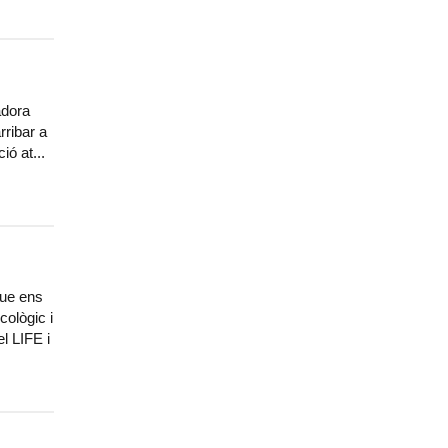
adora
rribar a
ió at...
que ens
cològic i
l LIFE i