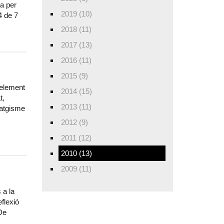
a per
2019 (10)
4 de 7
2018 (11)
2017 (13)
2016 (11)
2015 (9)
’element
2014 (15)
t,
2013 (11)
satgisme
2012 (9)
2011 (12)
2010 (13)
2009 (11)
 a la
flexió
 De