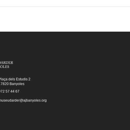
Plaça dels Estudis 2
17820 Banyoles
972 57 44 67
museudarder@ajbanyoles.org