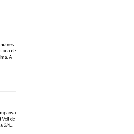
nyadores
da una de
lima. A
campanya
 Vell de
a 2/4...