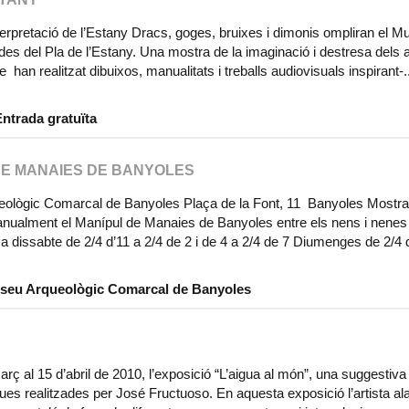
terpretació de l’Estany Dracs, goges, bruixes i dimonis ompliran el M
ndes del Pla de l’Estany. Una mostra de la imaginació i destresa dels
han realitzat dibuixos, manualitats i treballs audiovisuals inspirant-..
Entrada gratuïta
DE MANAIES DE BANYOLES
ueològic Comarcal de Banyoles Plaça de la Font, 11 Banyoles Mostra
 anualment el Manípul de Manaies de Banyoles entre els nens i nenes
 dissabte de 2/4 d’11 a 2/4 de 2 i de 4 a 2/4 de 7 Diumenges de 2/4 
 Museu Arqueològic Comarcal de Banyoles
ç al 15 d’abril de 2010, l’exposició “L’aigua al món”, una suggestiv
s realitzades per José Fructuoso. En aquesta exposició l’artista al