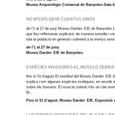
Museu Arqueològic Comarcal de Banyoles-Sala An
NO M'EXPLIQUIS CUENTUS XINOS
de l’1 al 27 de juny Museu Darder. EIE de Banyoles L
que faci reflexionar explicant, de manera senzilla i vis
tota la població en general i sobretot a la menys sensi
de l’1 al 27 de juny
Museu Darder. EIE de Banyoles.
ESPÈCIES INVASORES-EL MUSCLO ZEBRA
fins el 31 d'agost El vestíbul del Museu Darder. EIE 
explica com algunes espècies exòtiques, en assolir e
sobre els humans. El musclo zebrat n’és un clar exem
M...
Fins el 31 d'agost. Museu Darder. EIE. Exposició 
LLEGENDES I PAISATGES DEL PLA DE L'E