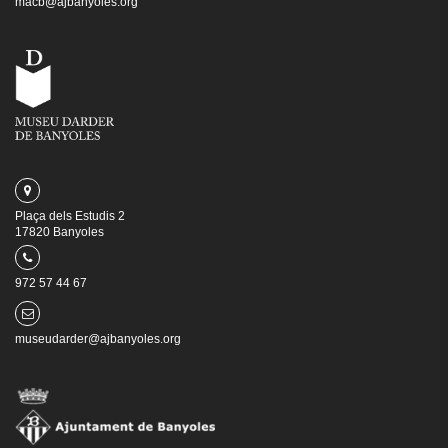
macb@ajbanyoles.org
Plaça dels Estudis 2
17820 Banyoles
972 57 44 67
museudarder@ajbanyoles.org