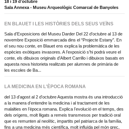
18 i 19 d’octubre
Sala Annexa - Museu Arqueològic Comarcal de Banyoles
EN BLAUET I LES HISTÒRIES DELS SEUS VEÏNS
Sala d'Exposicions del Museu Darder Del 22 d’octubre al 13 de
novembre Exposició emmarcada dins el “Projecte Estany”. En
el seu nou conte, en Blauet ens explica la problemàtica de les
espècies exòtiques invasores. A l’exposició s’hi podrà veure el
conte, els dibuixos originals d’Albert Carrillo i dibuixos basats en
aquesta nova historieta realitzats per alumnes de primària de
les escoles de Ba...
LA MEDICINA EN L'ÈPOCA ROMANA
del 13 d'agost al 2 d'octubre Aquesta mostra és una introducció
a la manera d'entendre la medicina i al tractament de les
malalties en l'època romana. Explica l'evolució en el temps, des
dels orígens, molt lligats a remeis transmesos per tradició oral
que es remunten al neolític, impartits pel patriarca de la família,
fins a una medicina més científica, molt influïda pel món grec,