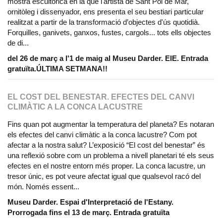
mostra escultòrica en la que l'artista de Sant Pol de Mar,
ornitòleg i dissenyador, ens presenta el seu bestiari particular
realitzat a partir de la transformació d’objectes d'ús quotidià.
Forquilles, ganivets, ganxos, fustes, cargols... tots ells objectes
de di...
del 26 de març a l'1 de maig al Museu Darder. EIE. Entrada
gratuïta.ÚLTIMA SETMANA!!
EL COST DEL BENESTAR. EFECTES DEL CANVI
CLIMÀTIC A LA CONCA LACUSTRE
Fins quan pot augmentar la temperatura del planeta? Es notaran
els efectes del canvi climàtic a la conca lacustre? Com pot
afectar a la nostra salut? L’exposició “El cost del benestar” és
una reflexió sobre com un problema a nivell planetari té els seus
efectes en el nostre entorn més proper. La conca lacustre, un
tresor únic, es pot veure afectat igual que qualsevol racó del
món. Només essent...
Museu Darder. Espai d'Interpretació de l'Estany.
Prorrogada fins el 13 de març. Entrada gratuïta