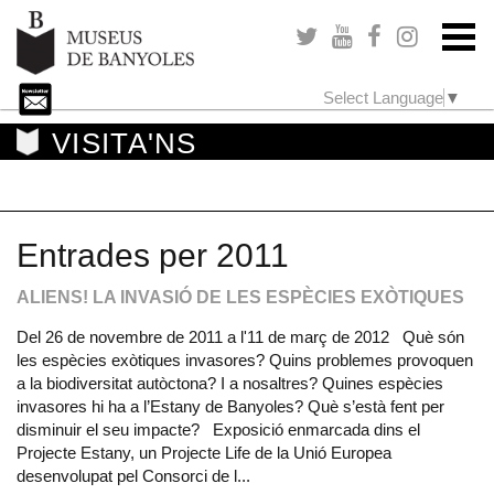
Select Language
▼
VISITA'NS
Entrades per 2011
ALIENS! LA INVASIÓ DE LES ESPÈCIES EXÒTIQUES
Del 26 de novembre de 2011 a l'11 de març de 2012 Què són
les espècies exòtiques invasores? Quins problemes provoquen
a la biodiversitat autòctona? I a nosaltres? Quines espècies
invasores hi ha a l’Estany de Banyoles? Què s’està fent per
disminuir el seu impacte? Exposició enmarcada dins el
Projecte Estany, un Projecte Life de la Unió Europea
desenvolupat pel Consorci de l...