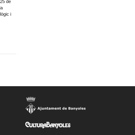
 25 de
la
ògic i