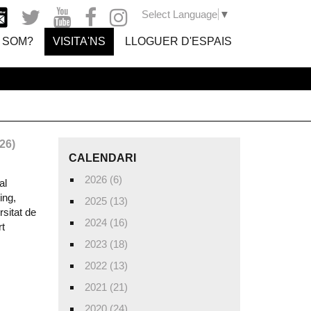
Select Language
▼
 SOM?
VISITA'NS
LLOGUER D'ESPAIS
26)
CALENDARI
2026 (6)
al
ing,
2025 (13)
sitat de
2024 (16)
rt
2023 (18)
2022 (13)
2021 (21)
2020 (24)