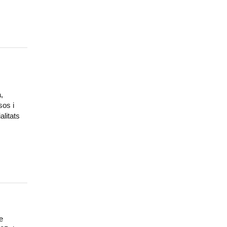
a,
sos i
alitats
e