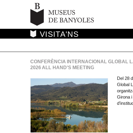
VISITA'NS
CONFERÈNCIA INTERNACIONAL GLOBAL L
2026 ALL HAND'S MEETING
Del 28 d
Global 
organit
Girona i
d’institu