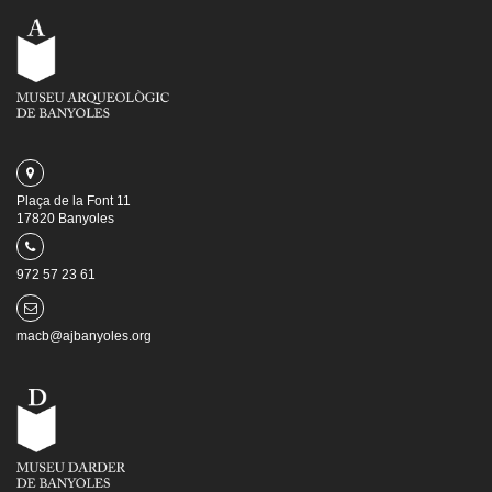
Plaça de la Font 11
17820 Banyoles
972 57 23 61
macb@ajbanyoles.org