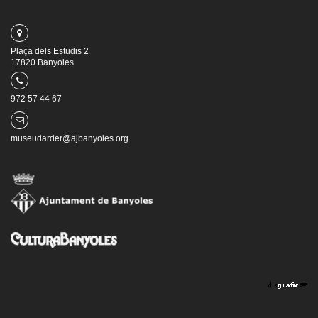
Plaça dels Estudis 2
17820 Banyoles
972 57 44 67
museudarder@ajbanyoles.org