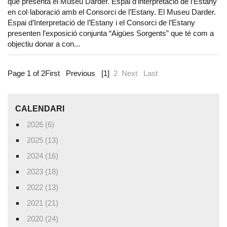
que presenta el Museu Darder. Espai d’interpretació de l’Estany
en col·laboració amb el Consorci de l’Estany. El Museu Darder.
Espai d’Interpretació de l’Estany i el Consorci de l’Estany
presenten l’exposició conjunta “Aigües Sorgents” que té com a
objectiu donar a con...
Page 1 of 2
First
Previous
[1]
2
Next
Last
CALENDARI
2026 (6)
2025 (13)
2024 (16)
2023 (18)
2022 (13)
2021 (21)
2020 (24)