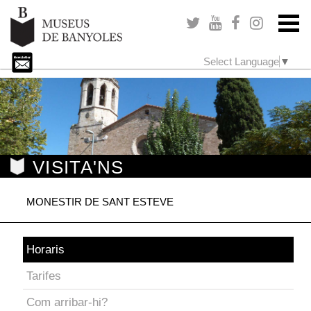
Select Language
▼
VISITA'NS
MONESTIR DE SANT ESTEVE
Horaris
Tarifes
Com arribar-hi?