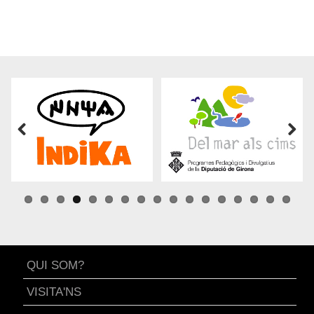
Previous
Next
QUI SOM?
VISITA'NS