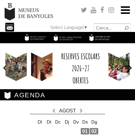
Select Language
▼
Previous
Next
AGENDA
AGOST
Dl
Dt
Dc
Dj
Dv
Ds
Dg
01
02