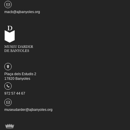
macb@ajbanyoles.org
Plaça dels Estudis 2
17820 Banyoles
972 57 44 67
museudarder@ajbanyoles.org