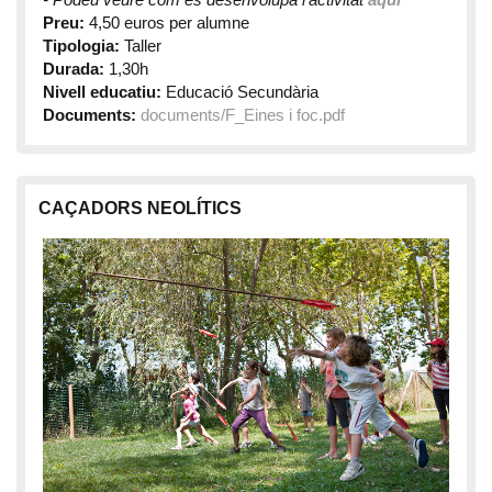
Preu:
4,50 euros per alumne
Tipologia:
Taller
Durada:
1,30h
Nivell educatiu:
Educació Secundària
Documents:
documents/F_Eines i foc.pdf
CAÇADORS NEOLÍTICS