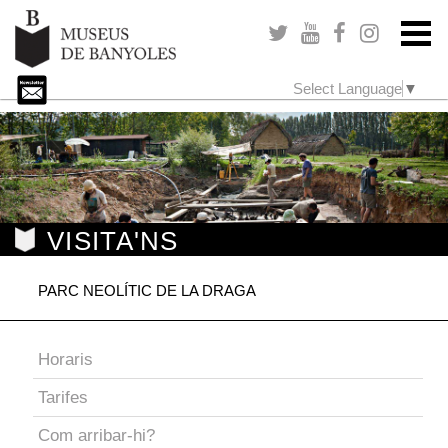
Select Language
▼
VISITA'NS
PARC NEOLÍTIC DE LA DRAGA
Horaris
Tarifes
Com arribar-hi?