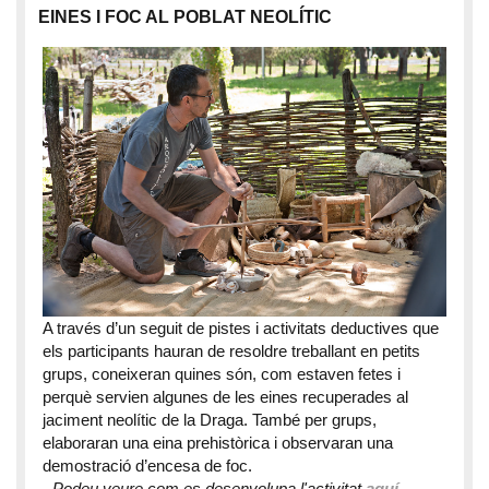
EINES I FOC AL POBLAT NEOLÍTIC
A través d’un seguit de pistes i activitats deductives que
els participants hauran de resoldre treballant en petits
grups, coneixeran quines són, com estaven fetes i
perquè servien algunes de les eines recuperades al
jaciment neolític de la Draga. També per grups,
elaboraran una eina prehistòrica i observaran una
demostració d’encesa de foc.
- Podeu veure com es desenvolupa l'activitat
aquí