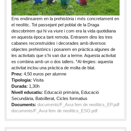
Ens endinsarem en la prehistòria i més concretament en
el neolític. Tot passejant pel poblat de la Draga
descobrirem qui hi va viure i com era la vida quotidiana
en aquesta època tant remota. Entrarem dins les tres
cabanes reconstruïdes i decorades amb diversos
objectes prehistòrics i posarem en pràctica algunes de
les activitats que s'hi van dur a terme. Aquesta activitat
es combina amb un o dos tallers. *Al·lèrgies: aquesta
activitat inclou una pràctica de molta de blat.
Preu:
4,50 euros per alumne
Tipologia:
Visita
Durada:
1,30h
Nivell educatiu:
Educació primària, Educació
Secundària, Batxillerat, Cicles formatius
Documents:
documents/F_Avui fem de neolítics_EP.pdf
documents/F_Avui fem de neolítics_ESO.pdf