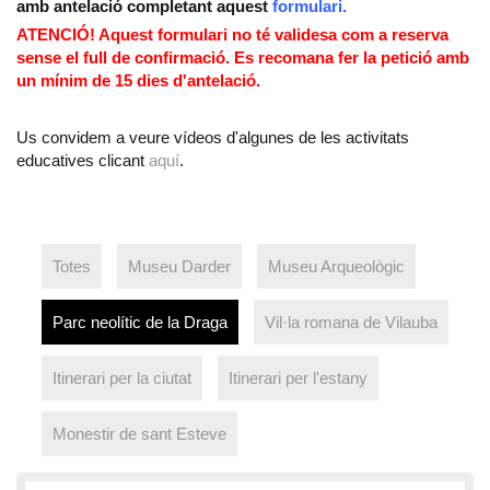
amb antelació completant
aquest
formulari
.
ATENCIÓ! A
quest formulari no té validesa com a reserva
sense el full de confirmació. Es recomana fer la petició amb
un mínim de 15 dies d'antelació.
Us convidem a veure vídeos d'algunes de les activitats
educatives clicant
aquí
.
Totes
Museu Darder
Museu Arqueològic
Parc neolític de la Draga
Vil·la romana de Vilauba
Itinerari per la ciutat
Itinerari per l'estany
Monestir de sant Esteve