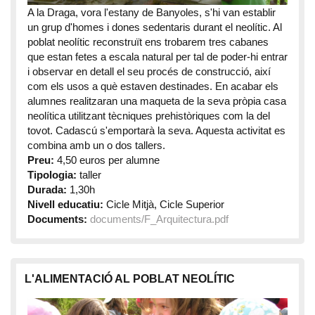
A la Draga, vora l'estany de Banyoles, s'hi van establir
un grup d'homes i dones sedentaris durant el neolític. Al
poblat neolític reconstruït ens trobarem tres cabanes
que estan fetes a escala natural per tal de poder-hi entrar
i observar en detall el seu procés de construcció, així
com els usos a què estaven destinades. En acabar els
alumnes realitzaran una maqueta de la seva pròpia casa
neolítica utilitzant tècniques prehistòriques com la del
tovot. Cadascú s'emportarà la seva. Aquesta activitat es
combina amb un o dos tallers.
Preu:
4,50 euros per alumne
Tipologia:
taller
Durada:
1,30h
Nivell educatiu:
Cicle Mitjà, Cicle Superior
Documents:
documents/F_Arquitectura.pdf
L'ALIMENTACIÓ AL POBLAT NEOLÍTIC