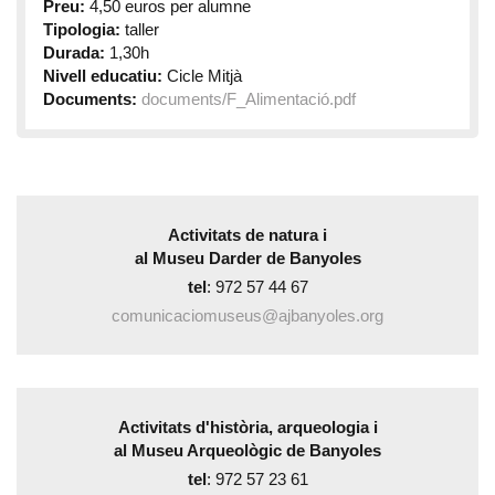
Preu:
4,50 euros per alumne
Tipologia:
taller
Durada:
1,30h
Nivell educatiu:
Cicle Mitjà
Documents:
documents/F_Alimentació.pdf
Activitats de natura
i
al Museu Darder de Banyoles
tel
: 972 57 44 67
comunicaciomuseus@ajbanyoles.org
Activitats d'història, arqueologia
i
al Museu Arqueològic de Banyoles
tel
: 972 57 23 61