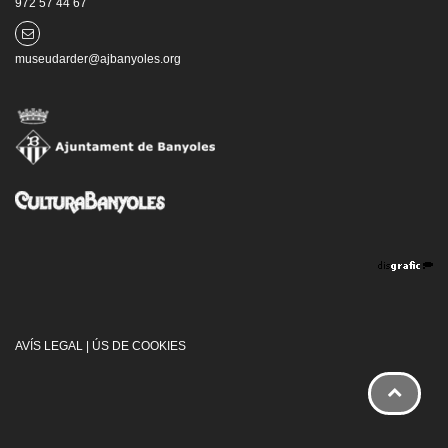
972 57 44 67
museudarder@ajbanyoles.org
AVÍS LEGAL
|
ÚS DE COOKIES