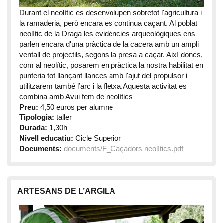
Durant el neolític es desenvolupen sobretot l'agricultura i
la ramaderia, però encara es continua caçant. Al poblat
neolític de la Draga les evidències arqueològiques ens
parlen encara d'una pràctica de la cacera amb un ampli
ventall de projectils, segons la presa a caçar. Així doncs,
com al neolític, posarem en pràctica la nostra habilitat en
punteria tot llançant llances amb l'ajut del propulsor i
utilitzarem també l’arc i la fletxa.Aquesta activitat es
combina amb Avui fem de neolítics
Preu:
4,50 euros per alumne
Tipologia:
taller
Durada:
1,30h
Nivell educatiu:
Cicle Superior
Documents:
documents/F_Caçadors neolítics.pdf
ARTESANS DE L’ARGILA