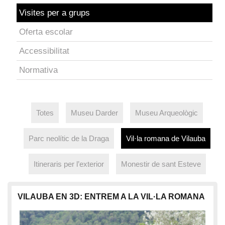
Visites per a grups
Oferta escolar
Accessibilitat
Normativa
Totes
Museu Darder
Museu Arqueològic
Parc neolític de la Draga
Vil·la romana de Vilauba
Itineraris per l’exterior
Monestir de sant Esteve
VILAUBA EN 3D: ENTREM A LA VIL·LA ROMANA