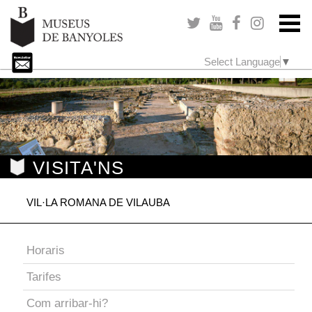
Select Language
▼
VISITA'NS
VIL·LA ROMANA DE VILAUBA
Horaris
Tarifes
Com arribar-hi?