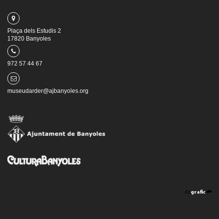
Plaça dels Estudis 2
17820 Banyoles
972 57 44 67
museudarder@ajbanyoles.org