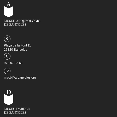
Plaça de la Font 11
17820 Banyoles
972 57 23 61
macb@ajbanyoles.org