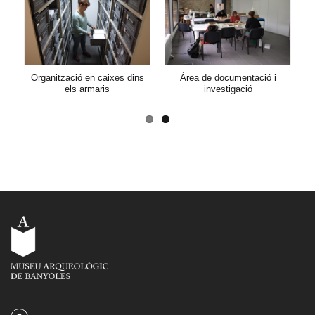
Previous
Organització en caixes dins
Àrea de documentació i
els armaris
investigació