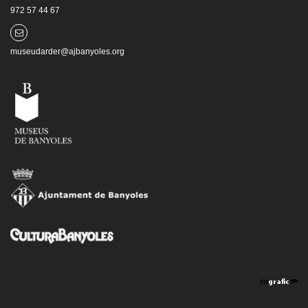
972 57 44 67
museudarder@ajbanyoles.org