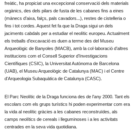
freàtic, ha propiciat una excepcional conservació dels materials
orgànics, des dels pilars de fusta de les cabanes fins a eines
(mànecs d’aixa, falçs, pals cavadors...), restes de cistelleria o
fins i tot cordes. Aquest fet fa que la Draga sigui un dels
jaciments cabdals per a estudiar el neolític europeu. Actualment
els treballs d’excavació es duen a terme des del Museu
Arqueològic de Banyoles (MACB), amb la col·laboració d’altres
institucions com el Consell Superior d'Investigacions
Científiques (CSIC), la Universitat Autònoma de Barcelona
(UAB), el Museu Arqueològic de Catalunya (MAC) i el Centre
d'Arqueologia Subaquàtica de Catalunya (CASC).
El Parc Neolític de la Draga funciona des de l’any 2000. Tant els
escolars com els grups turístics hi poden experimentar com era
la vida al neolític gràcies a les cabanes reconstruïdes, als
camps neolítics de cereals i lleguminoses i a les activitats
centrades en la seva vida quotidiana.