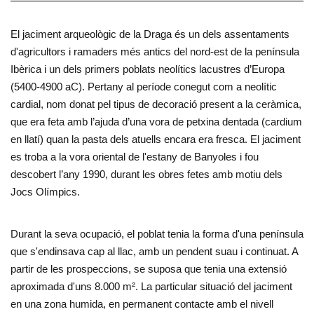
El jaciment arqueològic de la Draga és un dels assentaments
d'agricultors i ramaders més antics del nord-est de la península
Ibèrica i un dels primers poblats neolítics lacustres d’Europa
(5400-4900 aC). Pertany al període conegut com a neolític
cardial, nom donat pel tipus de decoració present a la ceràmica,
que era feta amb l’ajuda d’una vora de petxina dentada (cardium
en llatí) quan la pasta dels atuells encara era fresca. El jaciment
es troba a la vora oriental de l'estany de Banyoles i fou
descobert l’any 1990, durant les obres fetes amb motiu dels
Jocs Olímpics.
Durant la seva ocupació, el poblat tenia la forma d'una península
que s'endinsava cap al llac, amb un pendent suau i continuat. A
partir de les prospeccions, se suposa que tenia una extensió
aproximada d'uns 8.000 m². La particular situació del jaciment
en una zona humida, en permanent contacte amb el nivell