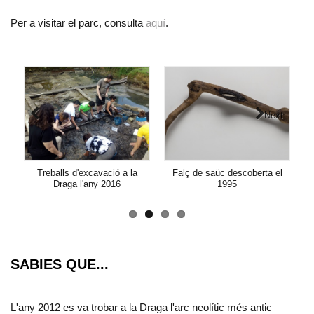
Per a visitar el parc, consulta
aquí
.
Next
Previous
Treballs d'excavació a la
Falç de saüc descoberta el
E
Draga l'any 2016
1995
SABIES QUE...
L'any 2012 es va trobar a la Draga l'arc neolític més antic