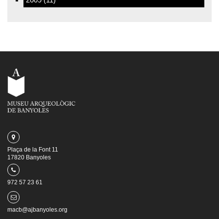
Plaça de la Font 11
17820 Banyoles
972 57 23 61
macb@ajbanyoles.org