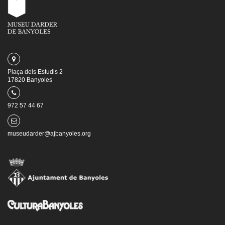
Plaça dels Estudis 2
17820 Banyoles
972 57 44 67
museudarder@ajbanyoles.org