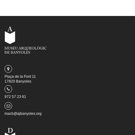
Plaça de la Font 11
17820 Banyoles
972 57 23 61
macb@ajbanyoles.org