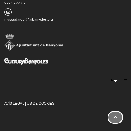
972 57 44 67
museudarder@ajbanyoles.org
AVÍS LEGAL
|
ÚS DE COOKIES