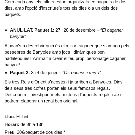
Com cada any, els tallers estan organitzats en paquets de dos
dies, amb l’opció d’inscriure’s tots els dies o a un dels dos
paquets.
ANUL·LAT. Paquet 1:
27 i 28 de desembre – “
El caganer
banyolí”
Ajudan’s a descobrir quin és el millor caganer que s’amaga pels
pessebres de Banyoles amb jocs i dinàmiques ben
nadalenques! Anima’t a crear el teu propi personatge caganer
banyolí!
Paquet 2:
3 i 4 de gener –
“Or, encens i mirra”
Els tres Reis d’Orient s’acosten i ja arriben a Banyoles. Dins
dels seus tres cofres porten els seus famosos regals.
Descobrim i investiguem els misteris d’aquests regals i així
podrem elaborar un regal ben original.
Lloc:
El Tint
Horari:
de 9h a 13h
Preu
: 20€/paquet de dos dies.*