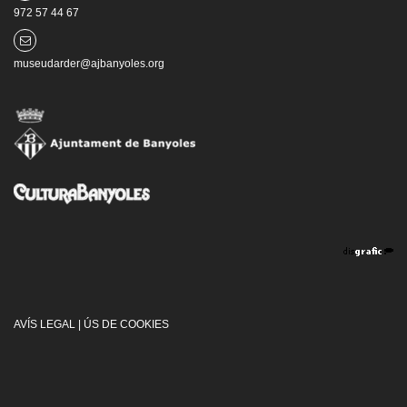
972 57 44 67
museudarder@ajbanyoles.org
AVÍS LEGAL
|
ÚS DE COOKIES