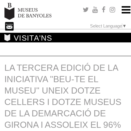
Select Language
▼
VISITA'NS
LA TERCERA EDICIÓ DE LA
INICIATIVA "BEU-TE EL
MUSEU" UNEIX DOTZE
CELLERS I DOTZE MUSEUS
DE LA DEMARCACIÓ DE
GIRONA I ASSOLEIX EL 96%