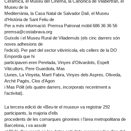
Ceràmica, el Museu del Cinema, la Canònica de Vilabertran, el
Museu de la
Mediterrània, la Casa Natal de Salvador Dalí, el Museu
d’Història de Sant Feliu de
Per a més informació: Premsa Patronat mòbil 686 36 36 56
premsa@costabrava.org
Guíxols i el Museu Rural de Vilademuls (els cinc darrers són
noves adhesions de
l’edició). Per part del sector vitivinícola, els cellers de la DO
Empordà que hi
participaven eren Perelada, Vinyes d’Olivardots, Espelt
Viticultors, Pere Guardiola, Mas
Llunes, La Vinyeta, Martí Fabra, Vinyes dels Aspres, Oliveda,
Arché Pagès, Clos d’Agon
i Mas Pòlit (els quatre darrers, incorporats recentment a
l’activitat).
La tercera edició de «Beu-te el museu» va registrar 292
participants, la majoria d’ells
procedents de les comarques gironines i l’àrea metropolitana de
Barcelona, i va assolir