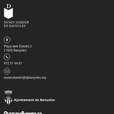
Plaça dels Estudis 2
17820 Banyoles
972 57 44 67
museudarder@ajbanyoles.org