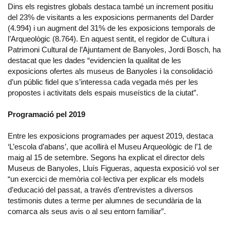
Dins els registres globals destaca també un increment positiu
del 23% de visitants a les exposicions permanents del Darder
(4.994) i un augment del 31% de les exposicions temporals de
l’Arqueològic (8.764). En aquest sentit, el regidor de Cultura i
Patrimoni Cultural de l’Ajuntament de Banyoles, Jordi Bosch, ha
destacat que les dades “evidencien la qualitat de les
exposicions ofertes als museus de Banyoles i la consolidació
d’un públic fidel que s’interessa cada vegada més per les
propostes i activitats dels espais museístics de la ciutat”.
Programació pel 2019
Entre les exposicions programades per aquest 2019, destaca
‘L’escola d’abans’, que acollirà el Museu Arqueològic de l’1 de
maig al 15 de setembre. Segons ha explicat el director dels
Museus de Banyoles, Lluís Figueras, aquesta exposició vol ser
“un exercici de memòria col·lectiva per explicar els models
d’educació del passat, a través d’entrevistes a diversos
testimonis dutes a terme per alumnes de secundària de la
comarca als seus avis o al seu entorn familiar”.