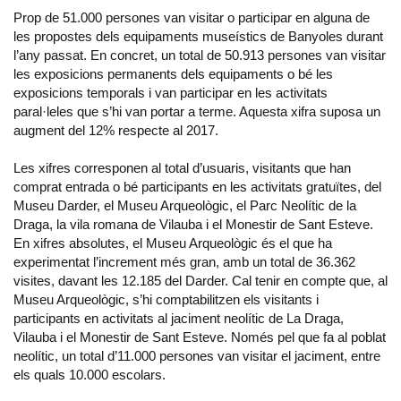
Prop de 51.000 persones van visitar o participar en alguna de
les propostes dels equipaments museístics de Banyoles durant
l’any passat. En concret, un total de 50.913 persones van visitar
les exposicions permanents dels equipaments o bé les
exposicions temporals i van participar en les activitats
paral·leles que s’hi van portar a terme. Aquesta xifra suposa un
augment del 12% respecte al 2017.
Les xifres corresponen al total d’usuaris, visitants que han
comprat entrada o bé participants en les activitats gratuïtes, del
Museu Darder, el Museu Arqueològic, el Parc Neolític de la
Draga, la vila romana de Vilauba i el Monestir de Sant Esteve.
En xifres absolutes, el Museu Arqueològic és el que ha
experimentat l’increment més gran, amb un total de 36.362
visites, davant les 12.185 del Darder. Cal tenir en compte que, al
Museu Arqueològic, s’hi comptabilitzen els visitants i
participants en activitats al jaciment neolític de La Draga,
Vilauba i el Monestir de Sant Esteve. Només pel que fa al poblat
neolític, un total d’11.000 persones van visitar el jaciment, entre
els quals 10.000 escolars.