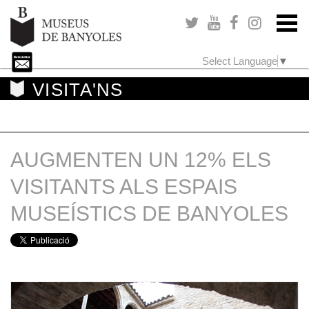
Select Language
▼
VISITA'NS
AUGMENTEN UN 12% ELS
VISITANTS ALS ESPAIS
MUSEÍSTICS DE BANYOLES