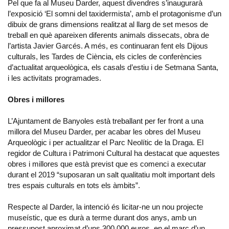
Pel que fa al Museu Darder, aquest divendres s’inaugurarà
l’exposició ‘El somni del taxidermista’, amb el protagonisme d’un
dibuix de grans dimensions realitzat al llarg de set mesos de
treball en què apareixen diferents animals dissecats, obra de
l’artista Javier Garcés. A més, es continuaran fent els Dijous
culturals, les Tardes de Ciència, els cicles de conferències
d’actualitat arqueològica, els casals d’estiu i de Setmana Santa,
i les activitats programades.
Obres i millores
L’Ajuntament de Banyoles està treballant per fer front a una
millora del Museu Darder, per acabar les obres del Museu
Arqueològic i per actualitzar el Parc Neolític de la Draga. El
regidor de Cultura i Patrimoni Cultural ha destacat que aquestes
obres i millores que està previst que es comenci a executar
durant el 2019 “suposaran un salt qualitatiu molt important dels
tres espais culturals en tots els àmbits”.
Respecte al Darder, la intenció és licitar-ne un nou projecte
museístic, que es durà a terme durant dos anys, amb un
pressupost aproximat d’uns 300.000 euros, en el marc d’un