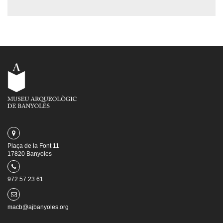
Plaça de la Font 11
17820 Banyoles
972 57 23 61
macb@ajbanyoles.org