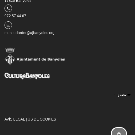
17820 Banyoles
972 57 44 67
museudarder@ajbanyoles.org
AVÍS LEGAL
|
ÚS DE COOKIES