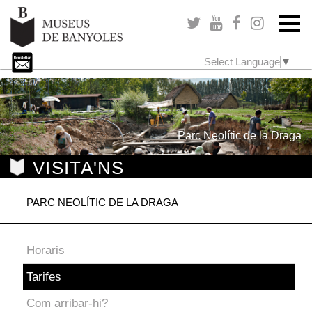
Select Language
▼
Parc Neolític de la Draga
VISITA'NS
PARC NEOLÍTIC DE LA DRAGA
Horaris
Tarifes
Com arribar-hi?