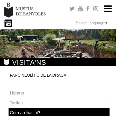
Select Language
▼
VISITA'NS
PARC NEOLÍTIC DE LA DRAGA
Horaris
Tarifes
Com arribar-hi?