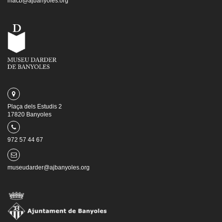
macb@ajbanyoles.org
Plaça dels Estudis 2
17820 Banyoles
972 57 44 67
museudarder@ajbanyoles.org