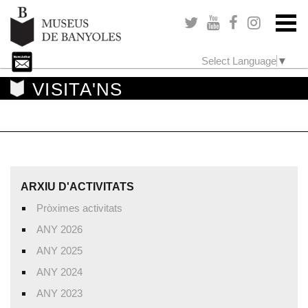
Select Language
▼
VISITA'NS
ARXIU D'ACTIVITATS
Pròximes activitats
ANY 2026
ANY 2025
ANY 2024
ANY 2023