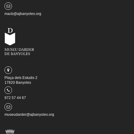
macb@ajbanyoles.org
Plaça dels Estudis 2
17820 Banyoles
972 57 44 67
museudarder@ajbanyoles.org