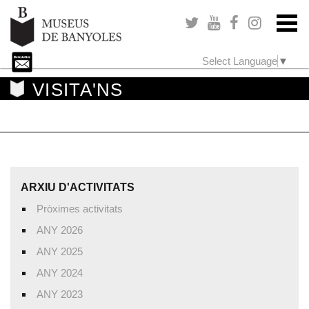
Select Language
▼
VISITA'NS
ARXIU D'ACTIVITATS
Pròximes activitats
ANY 2026
ANY 2025
ANY 2024
ANY 2023