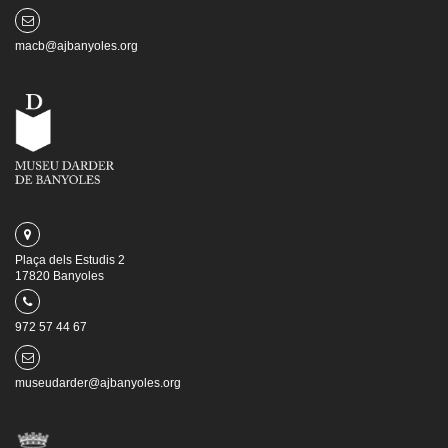
macb@ajbanyoles.org
Plaça dels Estudis 2
17820 Banyoles
972 57 44 67
museudarder@ajbanyoles.org