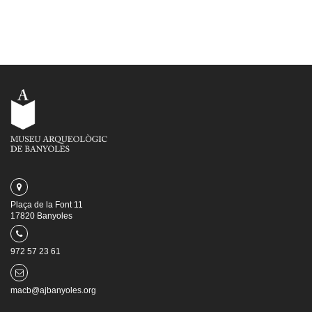
Plaça de la Font 11
17820 Banyoles
972 57 23 61
macb@ajbanyoles.org