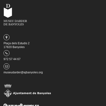
Plaça dels Estudis 2
17820 Banyoles
972 57 44 67
museudarder@ajbanyoles.org