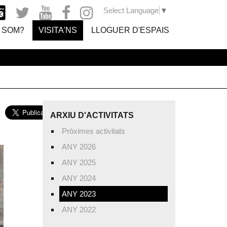
Select Language
▼
 SOM?
VISITA'NS
LLOGUER D'ESPAIS
ARXIU D'ACTIVITATS
Pròximes activitats
ANY 2026
ANY 2025
ANY 2024
ANY 2023
ANY 2022