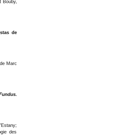
t Bouby,
estas de
 de Marc
Fundus.
’Estany;
ogie des