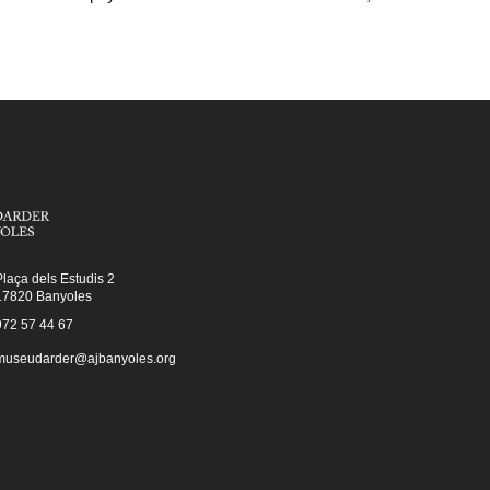
Plaça dels Estudis 2
17820 Banyoles
972 57 44 67
museudarder@ajbanyoles.org