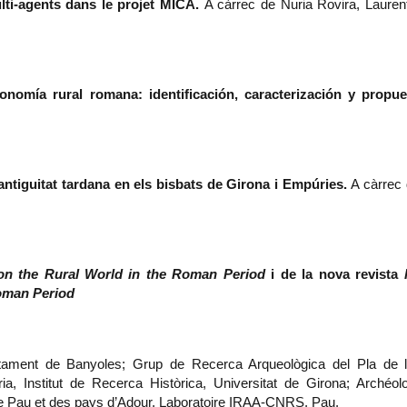
lti-agents dans le projet MICA.
A càrrec de Nuria Rovira, Lauren
conomía rural romana: identificación, caracterización y propu
ntiguitat tardana en els bisbats de Girona i Empúries.
A càrrec
on the Rural World in the Roman Period
i de la nova revista
Roman Period
ament de Banyoles; Grup de Recerca Arqueològica del Pla de l
òria, Institut de Recerca Històrica, Universitat de Girona; Archéol
de Pau et des pays d’Adour. Laboratoire IRAA-CNRS, Pau.