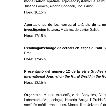
modélisation spatiale, agro-écosystémique et mu
Justine Gomes, Alberte Bondeau, Joël Guiot.
Hora:
16:15 h
Aportaciones de los horrea al análisis de la e
investigación futuras.
A càrrec de Javier Salido.
Hora:
17:15 h
L’emmagatzematge de cereals en sitges durant l’a
Prat.
Hora:
17:45 h
Presentació del número 12 de la sèrie
Studies 
International Journal on the Rural World in the 
Hora:
18:15 h
Organitza:
Museu Arqueològic de Banyoles, Ajunt
Laboratori d’Arqueologia, Història Antiga i Prehist
sociétés méditerranéennes, Montpellier; Université 