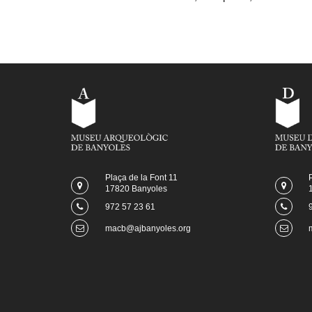
Plaça de la Font 11
17820 Banyoles
972 57 23 61
macb@ajbanyoles.org