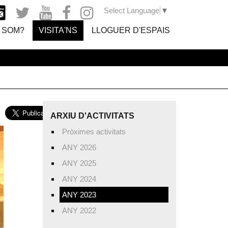
Select Language
▼
 SOM?
VISITA'NS
LLOGUER D'ESPAIS
ARXIU D'ACTIVITATS
Pròximes activitats
ANY 2026
ANY 2025
ANY 2024
ANY 2023
ANY 2022