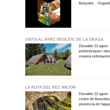
Banyoles. Organi
VISITA AL PARC NEOLÍTIC DE LA DRAGA
Dissabte 21 agost E
prehistòriques i de
manera esbrinarem
LA RUTA DEL REC MAJOR
Dissabte 22 agost I
centre de Banyoles p
presència de l’aigua