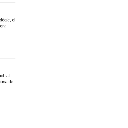
ògic, el
zen:
poblat
lguna de