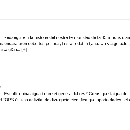
esseguirem la història del nostre territori des de fa 45 milions d’a
s encara eren cobertes pel mar, fins a l’edat mitjana. Un viatge pels
aisatg&ia...
[+]
S
 Escollir quina aigua beure et genera dubtes? Creus que l’aigua de l
2OPS és una activitat de divulgació científica que aporta dades i et