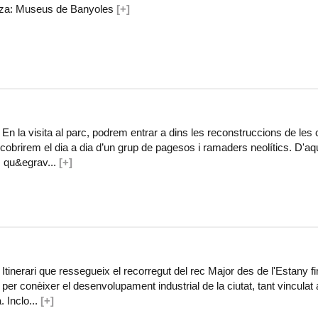
tza: Museus de Banyoles
[+]
n la visita al parc, podrem entrar a dins les reconstruccions de les
scobrirem el dia a dia d’un grup de pagesos i ramaders neolítics. D'a
 qu&egrav...
[+]
tinerari que ressegueix el recorregut del rec Major des de l'Estany fi
er conèixer el desenvolupament industrial de la ciutat, tant vinculat 
. Inclo...
[+]