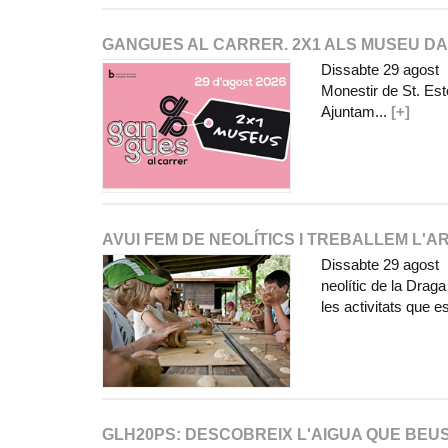
GANGUES AL CARRER. 2X1 ALS MUSEU D
Dissabte 29 agost 
Monestir de St. Est
Ajuntam...
[+]
AVUI FEM DE NEOLÍTICS I TREBALLEM L'A
Dissabte 29 agost V
neolític de la Drag
les activitats que e
GLH20PS: DESCOBREIX L'AIGUA QUE BEU