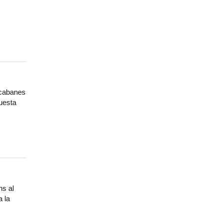
 cabanes
questa
ns al
a la