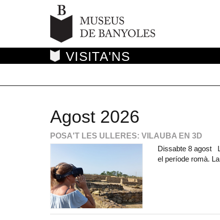
VISITA'NS
Agost 2026
POSA'T LES ULLERES: VILAUBA EN 3D
Dissabte 8 agost La 
el període romà. La