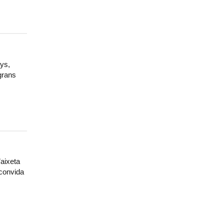
nys,
 grans
’aixeta
 convida