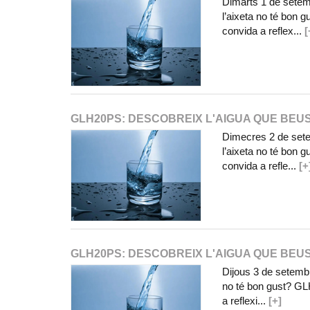
Dimarts 1 de setem
l’aixeta no té bon 
convida a reflex...
[
GLH20PS: DESCOBREIX L'AIGUA QUE BEU
Dimecres 2 de sete
l’aixeta no té bon 
convida a refle...
[+
GLH20PS: DESCOBREIX L'AIGUA QUE BEU
Dijous 3 de setembr
no té bon gust? GLH
a reflexi...
[+]