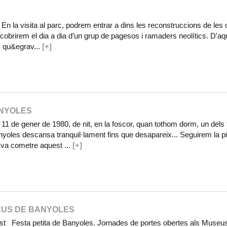
n la visita al parc, podrem entrar a dins les reconstruccions de les
scobrirem el dia a dia d’un grup de pagesos i ramaders neolítics. D'a
 qu&egrav...
[+]
ANYOLES
1 de gener de 1980, de nit, en la foscor, quan tothom dorm, un dels 
yoles descansa tranquil·lament fins que desapareix... Seguirem la pi
 va cometre aquest ...
[+]
EUS DE BANYOLES
t Festa petita de Banyoles. Jornades de portes obertes als Museu