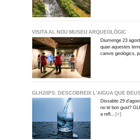
VISITA AL NOU MUSEU ARQUEOLÒGIC
Diumenge 23 agost R
quan aquestes terre
canvis geològics, p
GLH20PS: DESCOBREIX L'AIGUA QUE BEU
Dissabte 29 d'agost
no té bon gust? GLH
a refl...
[+]