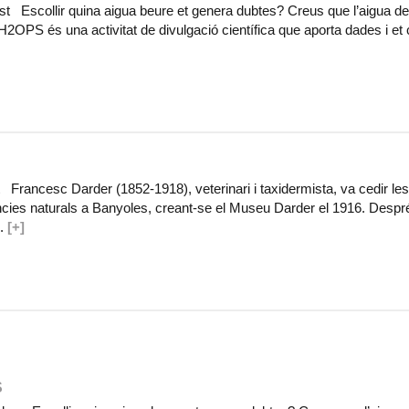
 Escollir quina aigua beure et genera dubtes? Creus que l’aigua de 
2OPS és una activitat de divulgació científica que aporta dades i et
Francesc Darder (1852-1918), veterinari i taxidermista, va cedir le
ncies naturals a Banyoles, creant-se el Museu Darder el 1916. Despr
..
[+]
S