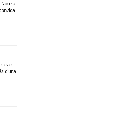
l’aixeta
 convida
s seves
és d’una