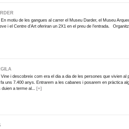
ARDER
En motiu de les gangues al carrer el Museu Darder, el Museu Arqueol
eve i el Centre d'Art oferiran un 2X1 en el preu de l’entrada. Organit
RGILA
ine i descobreix com era el dia a dia de les persones que vivien al 
a fa uns 7.400 anys. Entrarem a les cabanes i posarem en pràctica a
s duien a terme al...
[+]
S