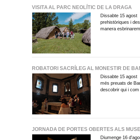
VISITA AL PARC NEOLÍTIC DE LA DRAGA
Dissabte 15 agost E
prehistòriques i de
manera esbrinarem
ROBATORI SACRÍLEG AL MONESTIR DE B
Dissabte 15 agost 1
més preuats de Ban
descobrir qui i com
JORNADA DE PORTES OBERTES ALS MUS
Diumenge 16 d'agos