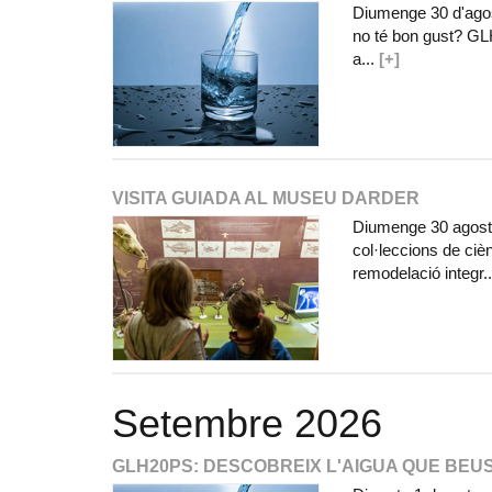
Diumenge 30 d'agost
no té bon gust? GLH
a...
[+]
VISITA GUIADA AL MUSEU DARDER
Diumenge 30 agost 
col·leccions de ciè
remodelació integr.
Setembre 2026
GLH20PS: DESCOBREIX L'AIGUA QUE BEU