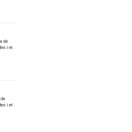
ua de
es i et
 de
es i et