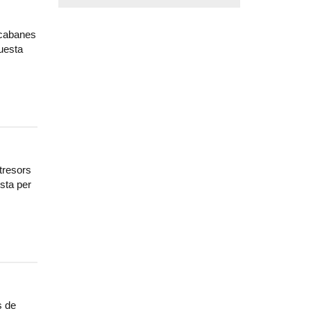
 cabanes
questa
tresors
sta per
s de