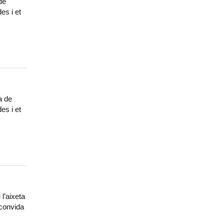
de
es i et
a de
es i et
l’aixeta
 convida