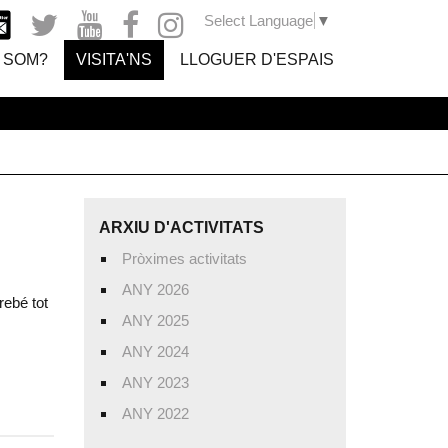
Select Language
▼
 SOM?
VISITA'NS
LLOGUER D'ESPAIS
ARXIU D'ACTIVITATS
Pròximes activitats
ANY 2026
rebé tot
ANY 2025
ANY 2024
ANY 2023
ANY 2022