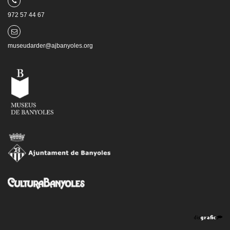
972 57 44 67
museudarder@ajbanyoles.org