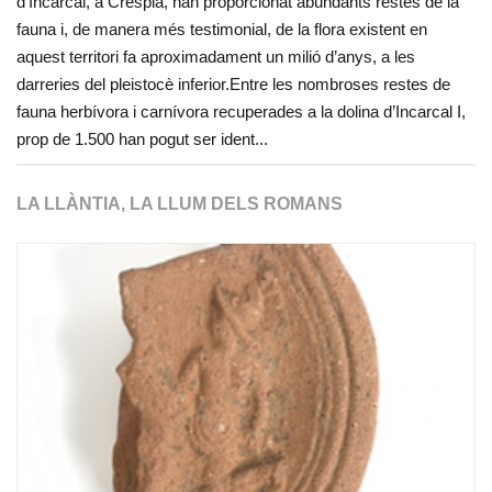
d’Incarcal, a Crespià, han proporcionat abundants restes de la
fauna i, de manera més testimonial, de la flora existent en
aquest territori fa aproximadament un milió d’anys, a les
darreries del pleistocè inferior.Entre les nombroses restes de
fauna herbívora i carnívora recuperades a la dolina d’Incarcal I,
prop de 1.500 han pogut ser ident...
LA LLÀNTIA, LA LLUM DELS ROMANS