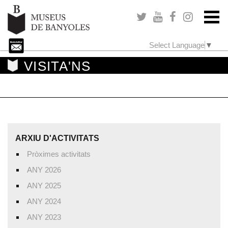
Select Language
▼
VISITA'NS
ARXIU D'ACTIVITATS
Pròximes activitats
ANY 2026
ANY 2025
ANY 2024
ANY 2023