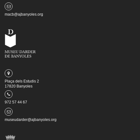
macb@ajbanyoles.org
Plaça dels Estudis 2
17820 Banyoles
972 57 44 67
museudarder@ajbanyoles.org